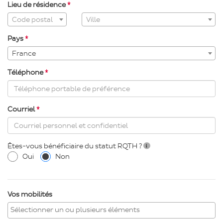
Lieu de résidence
Assistance
Ville
Code postal
Ville
de
saisie
Pays
pour
France
la
ville
Téléphone
via
code
postal
Courriel
Êtes-vous bénéficiaire du statut RQTH ?
Oui
Non
Vos mobilités